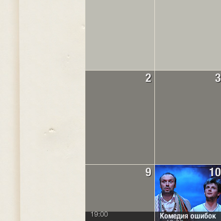
2
3
9
10
Комедия ошибок
19:00