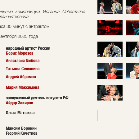
альные композиции Иоганна Себастьяна
ван Бетховена.
са 30 минут с антрактом
сентября 2025 года
народный артист России
Борис Морозов
Анастасия Глебова
Татьяна Селюнина
Андрей Абрамов
Мария Максимова
заслуженный деятель искусств РФ
Айдар Закиров
Ольга Матвеева
Максим Боронин
Георгий Кочетков