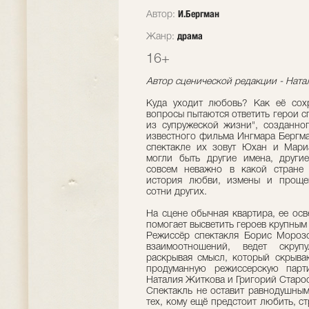
И.Бергман
Автор:
драма
Жанр:
16+
Автор сценической редакции - Нат
Куда уходит любовь? Как её сох
вопросы пытаются ответить герои с
из супружеской жизни", созданно
известного фильма Ингмара Бергма
спектакле их зовут Юхан и Мари
могли быть другие имена, други
совсем неважно в какой стране
история любви, измены и проще
сотни других.
На сцене обычная квартира, ее ос
помогает высветить героев крупным
Режиссёр спектакля Борис Морозо
взаимоотношений, ведет скруп
раскрывая смысл, который скрываю
продуманную режиссерскую парт
Наталия Житкова и Григорий Старо
Спектакль не оставит равнодушным
тех, кому ещё предстоит любить, с