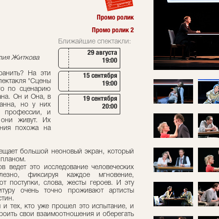
Промо ролик
Промо ролик 2
Ближайшие спектакли:
29 августа
алия Житкова
19:00
ранить? На эти
15 сентября
пектакля "Сцены
19:00
го по сценарию
на. Он и Она, в
19 сентября
анна, но у них
20:00
е профессии, и
 они живут. Их
ния похожа на
вещает большой неоновый экран, который
 планом.
в ведет это исследование человеческих
улезно, фиксируя каждое мгновение,
т поступки, слова, жесты героев. И эту
итуру очень точно проживают артисты
стин.
 и тех, кто уже прошел это испытание, и
троить свои взаимоотношения и оберегать