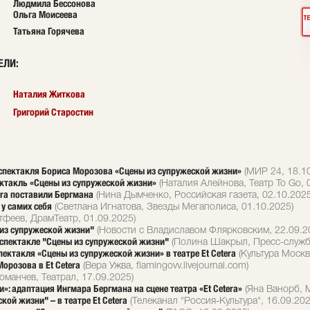
Людмила Бессонова
Ольга Моисеева
Татьяна Горячева
ЕЛИ
:
Наталия Житкова
Григорий Старостин
а спектакля Бориса Морозова «Сцены из супружеской жизни»
(МИР 24, 18.10
ктакль «Сцены из супружеской жизни»
(Наталия Алейнова, Театр To Go, 
era поставили Бергмана
(Нина Дымченко, Российская газета, 02.10.2025
 у самих себя
(Светлана Игнатова, Звезды Мегаполиса, 01.10.2025)
феев, ДрамТеатр, 01.09.2025)
 из супружеской жизни"
(Новости с Владиславом Флярковским, 22.09.2
спектакле "Сцены из супружеской жизни"
(Полина Шакрыл, Пресс-служба 
ектакля «Сцены из супружеской жизни» в театре Et Cetera
(Культура Москв
орозова в Et Cetera
(Вера Ужва, flamingovv.livejournal.com)
оманчев, Театрал, 17.09.2025)
»: адаптация Ингмара Бергмана на сцене театра «Et Cetera»
(Яна Ванорб, М
ой жизни" – в театре Et Cetera
(Телеканал "Россия-Культура", 16.09.202