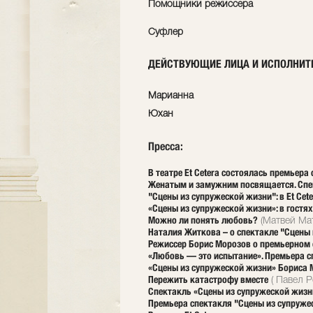
Помощники режиссера
Суфлер
ДЕЙСТВУЮЩИЕ ЛИЦА И ИСПОЛНИТ
Марианна
Юхан
Пресса:
В театре Et Cetera состоялась премьер
Женатым и замужним посвящается. Спе
"Сцены из супружеской жизни": в Et Cet
«Сцены из супружеской жизни»: в гостях
Можно ли понять любовь?
(Матвей Мат
Наталия Житкова – о спектакле "Сцены
Режиссер Борис Морозов о премьерном 
«Любовь — это испытание». Премьера сп
«Сцены из супружеской жизни» Бориса М
Пережить катастрофу вместе
( Павел Р
Спектакль «Сцены из супружеской жизни
Премьера спектакля "Сцены из супружеск