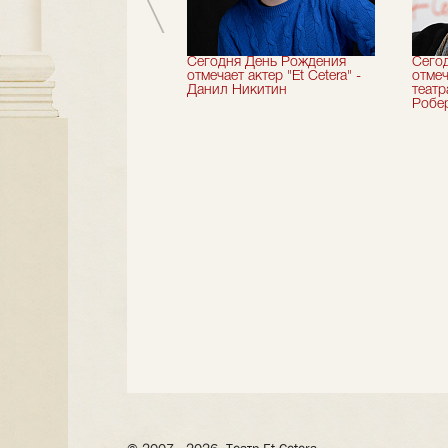
вершили 33-й
Сегодня День Рождения
Сего
альный сезон!
отмечает актер "Et Cetera" -
отмеч
Данил Никитин
теат
Робер