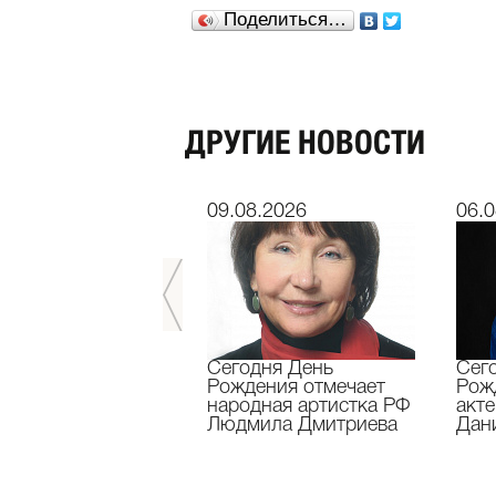
Поделиться…
ДРУГИЕ НОВОСТИ
7.2026
09.08.2026
06.0
ь лет назад не
Сегодня День
Сег
о засл.деятель
Рождения отмечает
Рож
сств России
народная артистка РФ
акте
олай Максимов
Людмила Дмитриева
Дан