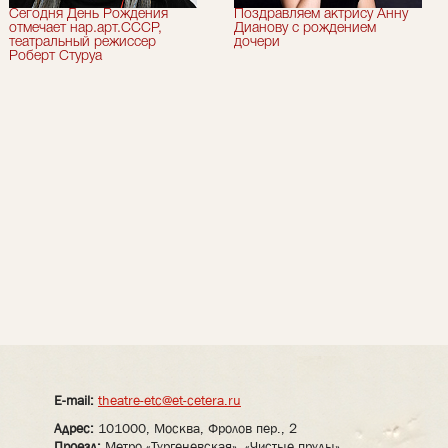
Сегодня День Рождения
Поздравляем актрису Анну
отмечает нар.арт.СССР,
Дианову с рождением
театральный режиссер
дочери
Роберт Стуруа
E-mail:
theatre-etc@et-cetera.ru
Адрес:
101000, Москва, Фролов пер., 2
Проезд:
Метро «Тургеневская», «Чистые пруды»,