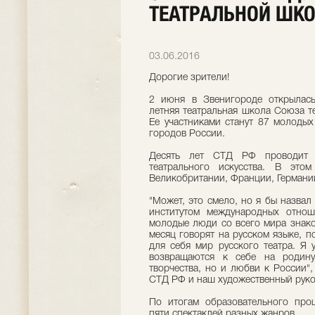
ТЕАТРАЛЬНОЙ ШК
03.06.2016
Дорогие зрители!
2 июня в Звенигороде открылас
летняя театральная школа Союза т
Ее участниками станут 87 молодых
городов России.
Десять лет СТД РФ проводит 
театрального искусства. В эт
Великобритании, Франции, Германи
"Может, это смело, но я бы назва
институтом международных отно
молодые люди со всего мира знако
месяц говорят на русском языке, п
для себя мир русского театра. Я у
возвращаются к себе на родин
творчества, но и любви к России"
СТД РФ и наш художественный руко
По итогам образовательного проц
пяти спектаклей разных жанров.