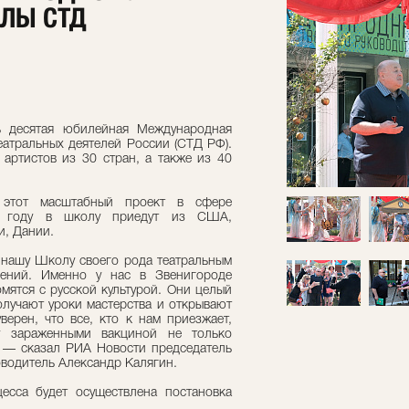
ОЛЫ СТД
ь десятая юбилейная Международная
еатральных деятелей России (СТД РФ).
 артистов из 30 стран, а также из 40
этот масштабный проект в сфере
ом году в школу приедут из США,
и, Дании.
л нашу Школу своего рода театральным
шений. Именно у нас в Звенигороде
мятся с русской культурой. Они целый
олучают уроки мастерства и открывают
верен, что все, кто к нам приезжает,
у зараженными вакциной не только
, — сказал РИА Новости председатель
водитель Александр Калягин.
есса будет осуществлена постановка