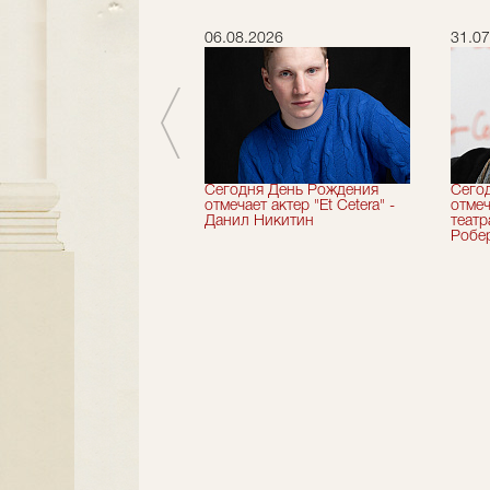
.2026
06.08.2026
31.07
вершили 33-й
Сегодня День Рождения
Сего
альный сезон!
отмечает актер "Et Cetera" -
отмеч
Данил Никитин
теат
Робер