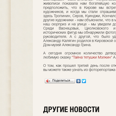
живописи показала нам богатейшую к
предположить, что в Кирове мы встре
художников, и когда мы стали спрашива
здесь Тропинин, Серов, Куинджи, Кончал
другие художники - нам объяснили, что в 
наш сюрприз и на улице - мы увидели до
Среди Васнецовых, Циолковского и
исторических фигур мы обнаружили фото
руководителя. А с другой, что было уд
Александр Калягин родился в Кировской о
Дом-музей Александр Грина.
А сегодня огромное количество детв
любимую сказку
"Тайна тетушки Мэлкин"
А
О том, как прошел третий день после от
вы можете также узнать из фоторепортажа
Поделиться…
ДРУГИЕ НОВОСТИ