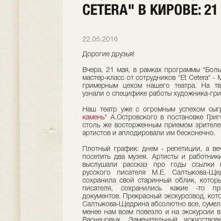
CETERA" В КИРОВЕ: 21
22.05.2016
Дорогие друзья!
Вчера, 21 мая, в рамках программы "Бол
мастер-класс от сотрудников "Et Cetera" 
гримерным цехом нашего театра. На тв
узнали о специфике работы художника-грим
Наш театр уже с огромным успехом сыг
камень"
А.Островского в постановке Гри
столь же восторженным приемом зрителей
артистов и аплодировали им бесконечно.
Плотный график: днем - репетиции, а ве
посетить два музея. Артисты и работни
выслушали рассказ про годы ссылки 
русского писателя М.Е. Салтыкова-Ще
сохранила свой старинный облик, котор
писателя, сохранились какие -то пр
документов. Прекрасный экскурсовод, кото
Салтыкова-Щедрина абсолютно все, сумела
менее нам всем повезло и на экскурсии 
Васнецовых. Замечательный искусствов