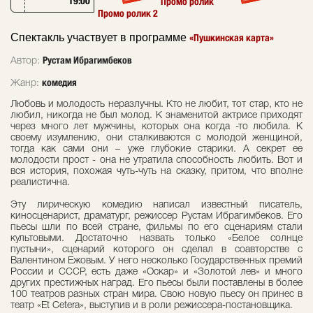
19:00
Промо ролик
Промо ролик 2
Спектакль участвует в программе
«Пушкинская карта»
Рустам Ибрагимбеков
Автор:
комедия
Жанр:
Любовь и молодость неразлучны. Кто не любит, тот стар, кто не
любил, никогда не был молод. К знаменитой актрисе приходят
через много лет мужчины, которых она когда -то любила. К
своему изумлению, они сталкиваются с молодой женщиной,
тогда как сами они – уже глубокие старики. А секрет ее
молодости прост - она не утратила способность любить. Вот и
вся история, похожая чуть-чуть на сказку, притом, что вполне
реалистична.
Эту лирическую комедию написал известный писатель,
киносценарист, драматург, режиссер Рустам Ибрагимбеков. Его
пьесы шли по всей стране, фильмы по его сценариям стали
культовыми. Достаточно назвать только «Белое солнце
пустыни», сценарий которого он сделал в соавторстве с
Валентином Ежовым. У него несколько Государственных премий
России и СССР, есть даже «Оскар» и «Золотой лев» и много
других престижных наград. Его пьесы были поставлены в более
100 театров разных стран мира. Свою новую пьесу он принес в
театр «Et Cetera», выступив и в роли режиссера-постановщика.