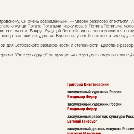
ровскому. Он очень современный», — уверен режиссер спектакля. И 
огатого купца Потапа Потапыча Каркунова. У Потапа Потапыча моло
осле его смерти. Вокруг будущей богатой вдовы разыгрываются не
купца все-таки не удается. Вдова получает богатство и свободу лю
й для Островского размеренности и степенности. Действие развора
тургии "Горячее сердце" за лучшую женскую роль второго плана (с
Григорий Дитятковский
заслуженный художник России
Владимир Фирер
заслуженный художник России
Владимир Фирер
заслуженный работник культуры Росс
Евгений Ганзбург
заслуженный деятель искусств Росси
Николай Максимов