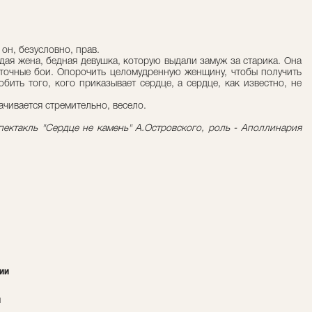
он, безусловно, прав.
дая жена, бедная девушка, которую выдали замуж за старика. Она
шуточные бои. Опорочить целомудренную женщину, чтобы получить
бить того, кого приказывает сердце, а сердце, как известно, не
чивается стремительно, весело.
пектакль "Сердце не камень" А.Островского, роль - Аполлинария
ии
и