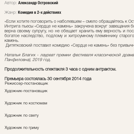
Александр Островский
Автор:
Комедия в 2-х действиях
Жанр:
«Если хотите поговорить о наболевшем – смело обращайтесь к Ост
Интрига пьесы «Сердце не камень» закручена вокруг завещания б
верна своему супругу, но не обещает хранить ему верность и п
богатое наследство, подлому и хитроумному племяннику старого 
камень.
Дитятковский поставил комедию «Сердце не камень» без привычно
Наталья Благих - лауреат премии фестиваля классической драма
Панфиловна), 2019 год.
Продолжительность спектакля 3 часа с одним антрактом.
Премьера состоялась 30 сентября 2014 года
Режиссер-постановщик
Художник-постановщик
Художник по костюмам
Художник по свету
Художник по гриму