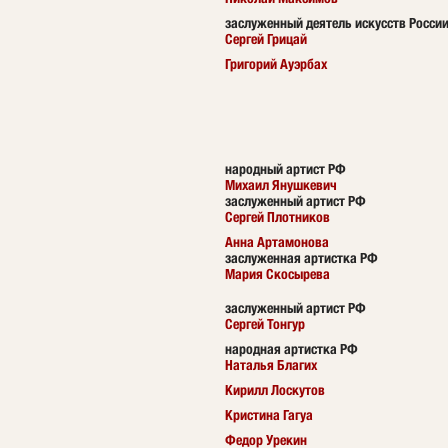
заслуженный деятель искусств Росси
Сергей Грицай
Григорий Ауэрбах
народный артист РФ
Михаил Янушкевич
заслуженный артист РФ
Сергей Плотников
Анна Артамонова
заслуженная артистка РФ
Мария Скосырева
заслуженный артист РФ
Сергей Тонгур
народная артистка РФ
Наталья Благих
Кирилл Лоскутов
Кристина Гагуа
Федор Урекин