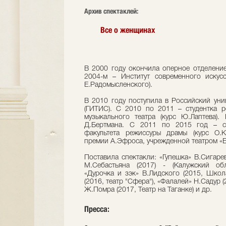
Архив спектаклей:
Все о женщинах
В 2000 году окончила оперное отделение
2004-м – Институт современного искусст
Е.Радомысленского).
В 2010 году поступила в Российский унив
(ГИТИС). С 2010 по 2011 – студентка р
музыкального театра (курс Ю.Лаптева).
Д.Бертмана. С 2011 по 2015 год – ст
факультета режиссуры драмы (курс О.К
премии А.Эфроса, учрежденной театром «Et
Поставила спектакли: «Гупешка» В.Сигаре
М.Себастьяна (2017) - (Калужский обл
«Дурочка и зэк» В.Лидского (2015, Школ
(2016, театр "Сфера"), «Фалалей» Н.Садур
Ж.Помра (2017, Театр на Таганке) и др.
Пресса: