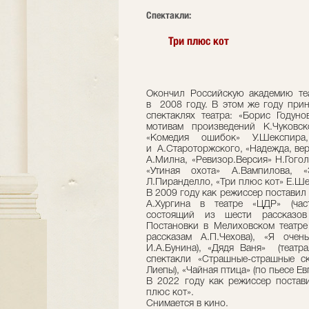
Cпектакли:
Три плюс кот
Окончил Российскую академию теа
в 2008 году. В этом же году приня
спектаклях театра: «Борис Годун
мотивам произведений К.Чуковск
«Комедия ошибок» У.Шекспира,
и А.Староторжского, «Надежда, ве
А.Милна, «Ревизор.Версия» Н.Гого
«Утиная охота» А.Вампилова, 
Л.Пиранделло, «Три плюс кот» Е.Ше
В 2009 году как режиссер поставил
А.Хургина в театре «ЦДР» (част
состоящий из шести рассказов 
Постановки в Мелиховском театре
рассказам А.П.Чехова), «Я оче
И.А.Бунина), «Дядя Ваня» (театра
спектакли «Страшные-страшные ск
Лиепы), «Чайная птица» (по пьесе Ев
В 2022 году как режиссер постави
плюс кот».
Снимается в кино.