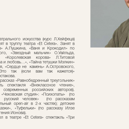
трального искусства (курс Л.Хейфеца)
т в труппу театра «Et Cetera». Занят в
ов» А.Пушкина, «Ваня и Крокодил» по
ого, «Звездный мальчик» О.Уайльда,
 «Королевская корова» Л.Титовой
ра и любовь…», «Тайна тетушки Мэлкин»
ля, «Сердце не камень» А.Островского,
«Это так (если вам так кажется)»
стакова.
 рассказ «Равнобедренный треугольник»
ь спектакля «Внеклассное чтение»,
современных российских авторов).
 «Чеховская студия»: «Психопаты» (по
нь русский человек» (по рассказам
льный open-air в 2-х частях); детские
азки», «Туфельки» (по рассказу Илзе
гения Ионова).
л в театре «Et Cetera» спектакль «Три