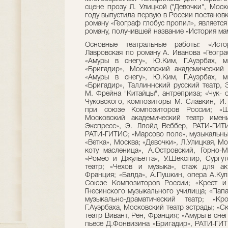
сцене прозу Л. Улицкой ("Девочки", Моск
году выпустила первую в России постановк
роману «Географ глобус пропил», являетс
роману, получившей название «История ма
Основные театральные работы: «Исто
Лавровская по роману А. Иванова «Геогр
«Амуры в снегу», Ю.Ким, Г.Ауэрбах, 
«Бригадир», Московский академический
«Амуры в снегу», Ю.Ким, Г.Ауэрбах, 
«Бригадир», Таллиннский русский театр, Э
М. Фрейна "Китайцы", антреприза; «Чук- 
Чуковского, композиторы М. Славкин, И.
при союзе Композиторов России; «Ше
Московский академический театр имен
Экспресс», Э. Ллойд Веббер, РАТИ-ГИТ
РАТИ-ГИТИС; «Марсово поле», музыкальны
«Ветка», Москва; «Девочки», Л.Улицкая, М
коту масленица», А.Островский, Горно-М
«Ромео и Джульетта», У.Шекспир, Сургут
театр; «Чехов и музыка», стаж для ак
Франция; «Балда», А.Пушкин, опера А.Ку
Союзе Композиторов России; «Крест и 
Гнесинского музыкального училища; «Папа
музыкально-драматический театр; «Кр
Г.Ауэрбаха, Московский театр эстрады; «С
театр Вивант, Рен, Франция; «Амуры в сне
пьесе Д.Фонвизина «Бригадир», РАТИ-ГИТИ