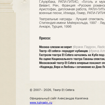
Г.Ауэрбаха, РАТИ-ГИТИС; «Гоголь и муз
Вивант, Рен, Франция «Русские романс
Аристофан, дипломная работа, РАТИ-ГИТИ
военные песни, Илиада, Гомер, РАТИ-ГИТ
Театральные награды · Лучший спектакль 
Стипендия имени Мейерхольда, 1997 · Лаур
Анкаре, Турция, 1996
Пресса:
Москва слезам не верит
(Франк Падрон, Radio
Театр «Et cetera» порадует кубинцев
(Ирина Алп
Гастроли театра Et Cetera начались на Кубе по
На сцене Национального театра Гаваны спектакл
Московский театр Et Cetera впервые покажет сп
«Надежда, Вера и Любовь»: сочинение ко Дню 
© 2007– 2026, Театр Et Cetera
Официальный сайт Александра Калягина
www.kalyagin.ru