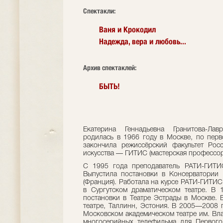
Cпектакли:
Ваня и Крокодил
Надежда, вера и любовь...
Архив спектаклей:
БЫТЬ!
Екатерина Геннадьевна Гранитова-Лавр
родилась в 1966 году в Москве, по перв
закончила режиссёрский факультет Рос
искусства — ГИТИС (мастерская профессор
С 1995 года преподаватель РАТИ-ГИТИС
Выпустила постановки в Консерватории
(Франция). Работала на курсе РАТИ-ГИТИС 
в Сургутском драматическом театре. В
постановки в Театре Эстрады в Москве. 
театре, Таллинн, Эстония. В 2005—2008 г
Московском академическом театре им. Вл
многосерийных телефильма для Первого