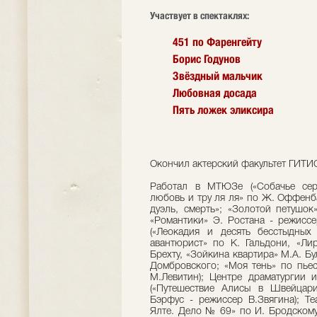
Участвует в спектаклях:
451 по Фаренгейту
Борис Годунов
Звёздный мальчик
Любовная досада
Пять ложек эликсира
Окончил актерский факультет ГИТИС
Работал в МТЮЗе («Собачье сер
любовь и тру ля ля» по Ж. Оффенба
дуэль, смерть»; «Золотой петушок
«Романтики» Э. Ростана - режиссе
(«Леокадия и десять бесстыдных
авантюрист» по К. Гальдони, «Ли
Брехту, «Зойкина квартира» М.А. Б
Домбровского; «Моя тень» по пьес
М.Левитин); Центре драматургии
(«Путешествие Алисы в Швейцар
Бэрфус - режиссер В.Звягина); Те
Ялте. Дело № 69» по И. Бродскому