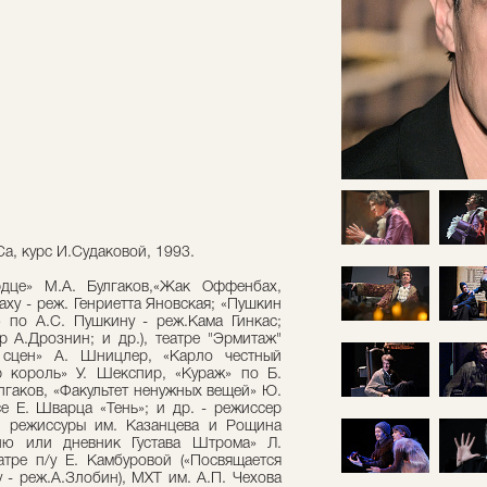
а, курс И.Судаковой, 1993.
дце» М.А. Булгаков,«Жак Оффенбах,
ху - реж. Генриетта Яновская; «Пушкин
» по А.С. Пушкину - реж.Кама Гинкас;
р А.Дрознин; и др.), театре "Эрмитаж"
 сцен» А. Шницлер, «Карло честный
р король» У. Шекспир, «Кураж» по Б.
улгаков, «Факультет ненужных вещей» Ю.
е Е. Шварца «Тень»; и др. - режиссер
 и режиссуры им. Казанцева и Рощина
ию или дневник Густава Штрома» Л.
атре п/у Е. Камбуровой («Посвящается
 - реж.А.Злобин), МХТ им. А.П. Чехова