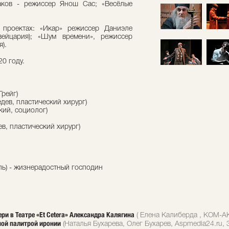
гаков - режиссер Янош Сас; «Весёлые
 проектах: «Икар» режиссер Даниэле
ейцария); «Шум времени», режиссер
).
20 году.
Грейг)
дев, пластический хирург)
кий, социолог)
в, пластический хирург)
ль) - жизнерадостный господин
ри в Театре «Et Cetera» Александра Калягина
( Елена Калиберда , КОМ-А
ной палитрой иронии
(Наталья Бухарева, Олег Бухарев, Аspmedia24.ru, 