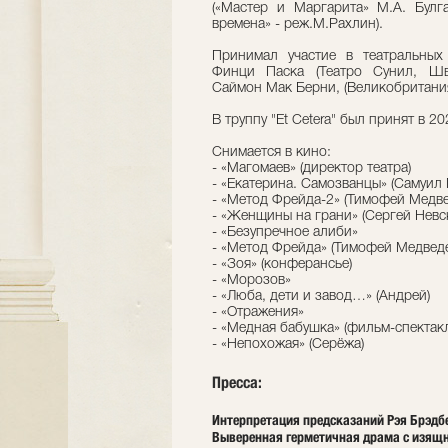
(«Мастер и Маргарита» М.А. Бул
времена» - реж.М.Рахлин).
Принимал участие в театральных
Финци Паска (Театро Сунил, Шв
Саймон Мак Берни, (Великобритания
В труппу "Et Cetera" был принят в 20
Снимается в кино:
- «Магомаев» (директор театра)
- «Екатерина. Самозванцы» (Самуил 
- «Метод Фрейда-2» (Тимофей Медве
- «Женщины на грани» (Сергей Невс
- «Безупречное алиби»
- «Метод Фрейда» (Тимофей Медведе
- «Зоя» (конферансье)
- «Морозов»
- «Люба, дети и завод…» (Андрей)
- «Отражения»
- «Медная бабушка» (фильм-спектак
- «Непохожая» (Серёжа)
Пресса:
Интерпретация предсказаний Рэя Брэдбе
Выверенная герметичная драма с изящ