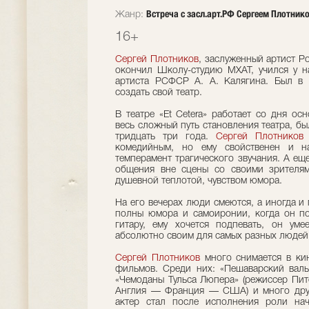
Встреча с засл.арт.РФ Сергеем Плотни
Жанр:
16+
Сергей Плотников
, заслуженный артист Р
окончил Школу-студию МХАТ, учился у н
артиста РСФСР А. А. Калягина. Был в 
создать свой театр.
В театре «Et Сetera» работает со дня ос
весь сложный путь становления театра, бы
тридцать три года.
Сергей Плотников
м
комедийным, но ему свойственен и н
темперамент трагического звучания. А ещ
общения вне сцены со своими зрителям
душевной теплотой, чувством юмора.
На его вечерах люди смеются, а иногда и 
полны юмора и самоиронии, когда он по
гитару, ему хочется подпевать, он уме
абсолютно своим для самых разных людей
Сергей Плотников
много снимается в кин
фильмов. Среди них: «Пешаварский вальс
«Чемоданы Тульса Люпера» (режиссер Пит
Англия — Франция — США) и много друг
актер стал после исполнения роли на