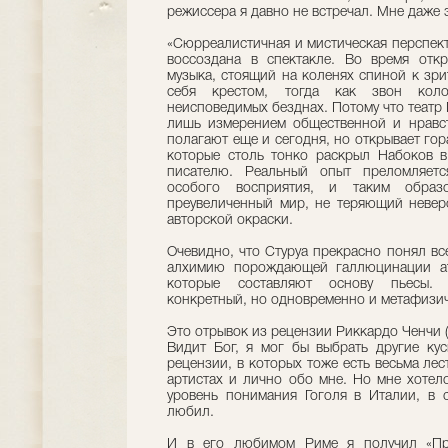
режиссера я давно не встречал. Мне даже 
«Сюрреалистичная и мистическая перспек
воссоздана в спектакле. Во время откр
музыка, стоящий на коленях спиной к зр
себя крестом, тогда как звон кол
неисповедимых безднах. Потому что театр 
лишь измерением общественной и нравст
полагают еще и сегодня, но открывает го
которые столь тонко раскрыл Набоков в
писателю. Реальный опыт преломляет
особого восприятия, и таким образ
преувеличенный мир, не теряющий невер
авторской окраски.
Очевидно, что Стуруа прекрасно понял вс
алхимию порождающей галлюцинации а
которые составляют основу пьесы. 
конкретный, но одновременно и метафизич
Это отрывок из рецензии Риккардо Ченчи (
Видит Бог, я мог бы выбрать другие кус
рецензии, в которых тоже есть весьма лес
артистах и лично обо мне. Но мне хотело
уровень понимания Гоголя в Италии, в 
любил.
И в его любимом Риме я получил «Пр