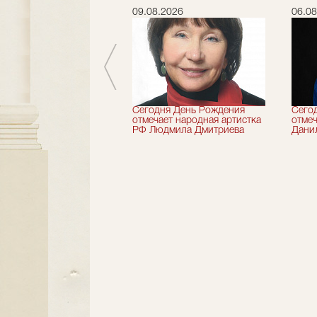
.2026
09.08.2026
06.08
 лет назад не стало
Сегодня День Рождения
Сего
деятель искусств
отмечает народная артистка
отмеч
ии Николай Максимов
РФ Людмила Дмитриева
Дани