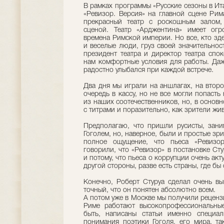
В рамках программы «Русские сезоны в Ит
«Ревизор. Версия» на главной сцене Рим
прекрасный театр с роскошным залом, 
сценой. Театр «Арджентина» имеет ог
времена Римской империи. Но все, кто зд
и веселые люди, груз своей значительнос
президент театра и директор театра спо
нам комфортные условия для работы. Да
радостно улыбался при каждой встрече.
Два дня мы играли на аншлагах, на второ
очередь в кассу, но не все могли попасть
из наших соотечественников, но, в основ
с титрами и поразительно, как зрители жи
Предполагаю, что пришли русисты, зани
Гоголем, но, наверное, были и простые зр
полное ощущение, что пьеса «Ревизо
говорили, что «Ревизор» в постановке Ст
и потому, что пьеса о коррупции очень акт
другой стороны, разве есть страны, где бы
Конечно, Роберт Стуруа сделал очень вы
точный, что он понятен абсолютно всем.
А потом уже в Москве мы получили рецензи
Риме работают высокопрофессиональные
быть, написаны статьи именно специал
понимания поэтики Гоголя, его мира, т