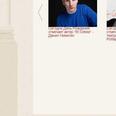
вершили 33-й
Сегодня День Рождения
Сего
альный сезон!
отмечает актер "Et Cetera" -
отмеч
Данил Никитин
теат
Робер