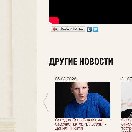
Поделиться…
ДРУГИЕ НОВОСТИ
.2026
06.08.2026
31.07
вершили 33-й
Сегодня День Рождения
Сего
альный сезон!
отмечает актер "Et Cetera" -
отмеч
Данил Никитин
теат