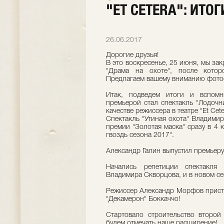
"ET CETERA": ИТОГ
26.06.2017
Дорогие друзья!
В это воскресенье, 25 июня, мы за
"Драма на охоте", после котор
Предлагаем вашему вниманию фотоо
Итак, подведем итоги и вспом
премьерой стал спектакль "Лодочн
качестве режиссера в театре "Et Cete
Спектакль "Утиная охота" Владими
премии "Золотая маска" сразу в 4 
гвоздь сезона 2017".
Александр Галин выпустил премьеру 
Начались репетиции спектакля
Владимира Скворцова, и в новом се
Режиссер Александр Морфов присту
"Декамерон" Боккаччо!
Стартовало строительство второй 
будем отмечать наше расширение!