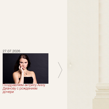
27.07.2026
16.07.2026
Поздравляем актрису Анну
Сегодня 73 года могло бы
Дианову с рождением
исполниться артисту "Et
дочери
Cetera" Петру Смидовичу