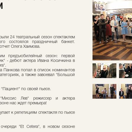
И
крыли 24 театральный сезон спектаклем
ого состоялся праздничный банкет.
тчет Олега Хаимова.
ним предъюбилейный сезон: первой
ик" - дебют актера Ивана Косичкина в
ra".
ра Панкова попал в список номинантов
категориях, а также завоевал "Большой
"Пациент" по своей пьесе.
 "Миссис Лев" режиссер и актера
зоне нас ждет премьера!
пает к репетициям спектакля по пьесе
очереди "Et Cetera", в новом сезоне