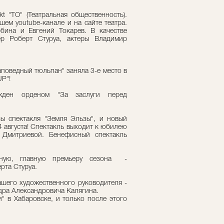
kt "ТО" (Театральная общественность).
ем youtube-канале и на сайте театра.
ина и Евгений Токарев. В качестве
ер Роберт Стуруа, актеры Владимир
поведный тюльпан" заняла 3-е место в
P"!
жден орденом "За заслуги перед
ы спектакля "Земля Эльзы", и новый
4 августа! Спектакль выходит к юбилею
Дмитриевой. Бенефисный спектакль
ную, главную премьеру сезона -
ерта Стуруа.
шего художественного руководителя -
ра Александровича Калягина.
" в Хабаровске, и только после этого