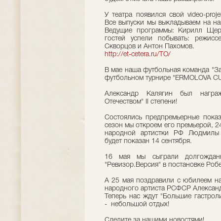
У театра появился свой video-proje
Все выпуски мы выкладываем на наш
Ведущие программы: Кирилл Щерб
гостей успели побывать: режисс
Скворцов и Антон Пахомов.
http://et-cetera.ru/TO/
В мае наша футбольная команда "За
футбольном турнире "ERMOLOVA CU
Александр Калягин был награ
Отечеством" II степени!
Состоялись предпремьерные показ
сезон мы откроем его премьерой, 2
народной артистки РФ Людмилы 
будет показан 14 сентября.
16 мая мы сыграли долгождан
"Ревизор.Версия" в постановке Роб
А 25 мая поздравили с юбилеем на
народного артиста РСФСР Александ
Теперь нас ждут "Большие гастроли
- небольшой отдых!
Следите за нашими новостями!