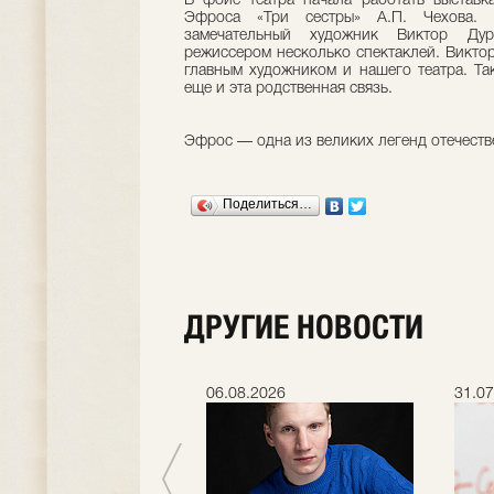
В фойе театра начала работать выставк
Эфроса «Три сестры» А.П. Чехова. 
замечательный художник Виктор Ду
режиссером несколько спектаклей. Викто
главным художником и нашего театра. Та
еще и эта родственная связь.
Эфрос — одна из великих легенд отечеств
Поделиться…
ДРУГИЕ НОВОСТИ
.2026
06.08.2026
31.07