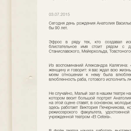
03.07.2015
Сегодня день рождения Анатолия Василь
бы 90 лет.
Эфрос в ряду тех, кто создавал иск
блистательное имя стоит рядом с д
Станиславского, Мейерхольда, Товстоногов
Из воспоминаний Александра Калягина: «
женщину и говорит: я вас ждал всю жизнь
моем отношении к нему была влюблен
влюбленность раба, готового исполнить 
Не случайно, Малый зал в нашем театре н
котором весит большой портрет Анатоли
на этой сцене ставят, в основном, молоды
здесь работает Виктория Печерникова, к
режиссерского факультета, удостоенно
учрежденной театром «Et Cetera».