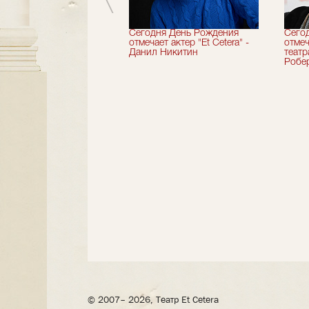
вершили 33-й
Сегодня День Рождения
Сего
альный сезон!
отмечает актер "Et Cetera" -
отмеч
Данил Никитин
теат
Робер
© 2007– 2026, Театр Et Cetera