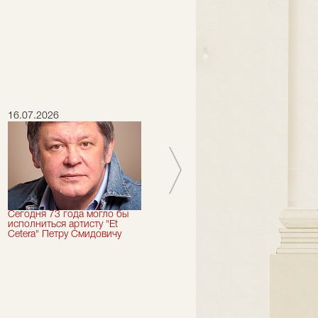
16.07.2026
15.07.2026
Сегодня 73 года могло бы
Сегодня День Рождения
исполниться артисту "Et
отмечает актер "Et Cetera" -
Cetera" Петру Смидовичу
Грант Каграманян