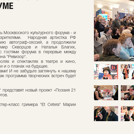
УМЕ
ь Москвоского культурного форума - и
о зрителями. Народная артистка РФ
ию автограф-сессий, а продолжили
имир Скворцов и Наталья Благих,
с гостями форума в перервые между
на "Ревизор".
олях и спектаклях в театре и кино,
и и о планах на будущее.
ами! И не забудьте заглянуть к нашему
как программа творческих встреч будет
a" представят новый проект «Поэзия 21
этов.
тер-класс гримера "Et Cetera" Марии