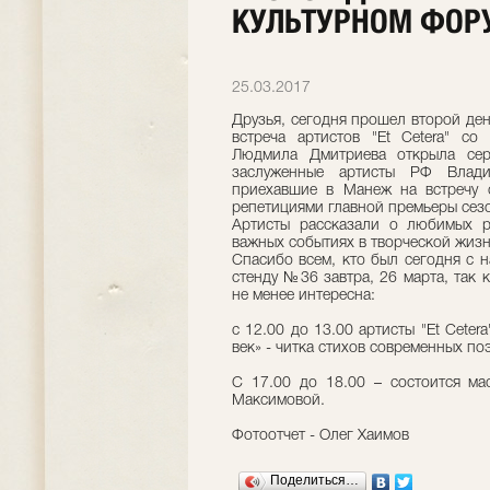
КУЛЬТУРНОМ ФОР
25.03.2017
Друзья, сегодня прошел второй ден
встреча артистов "Et Cetera" с
Людмила Дмитриева открыла сер
заслуженные артисты РФ Влад
приехавшие в Манеж на встречу 
репетициями главной премьеры сезо
Артисты рассказали о любимых р
важных событиях в творческой жизн
Спасибо всем, кто был сегодня с н
стенду №36 завтра, 26 марта, так 
не менее интересна:
с 12.00 до 13.00 артисты "Et Ceter
век» - читка стихов современных по
С 17.00 до 18.00 – состоится мас
Максимовой.
Фотоотчет - Олег Хаимов
Поделиться…