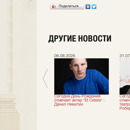
Поделиться…
ДРУГИЕ НОВОСТИ
.2026
06.08.2026
31.07
вершили 33-й
Сегодня День Рождения
Сего
альный сезон!
отмечает актер "Et Cetera" -
отмеч
Данил Никитин
теат
Робер