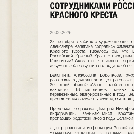
СОТРУДНИКАМИ РОСС
КРАСНОГО КРЕСТА
29.09.2025
23 сентября в кабинете художественного р
Александра Калягина собрались замечат
Красного Креста. Казалось бы, что 
Российский Красный Крест с народным
Калягиным? Оказалось, что именно в арх
документы об эвакуации его родителей во 
Валентина Алексеевна Воронкова, руко
рассказала о деятельности Центра розыска
80-летний юбилей: «Мало людей знает о
находятся 18 миллионов личных ка
перевезенных, эвакуированных в годы Ве
просматривая документы архива, мы наткн
Продолжил ее рассказ Дмитрий Никифоро
информации, занимающийся восстан
пропавших родственников в годы Великой
«Центр розыска и информации Российско
уважением относится к вашему тала