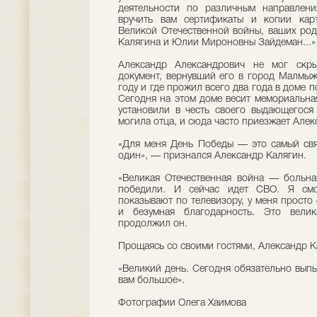
деятельности по различным направлен
вручить вам сертификаты и копии карт
Великой Отечественной войны, ваших род
Калягина и Юлии Мироновны Зайдеман...»
Александр Александрович не мог скры
документ, вернувший его в город Малмыж
году и где прожил всего два года в доме 
Сегодня на этом доме весит мемориальна
установили в честь своего выдающегося
могила отца, и сюда часто приезжает Але
«Для меня День Победы — это самый свя
один», — признался Александр Калягин.
«Великая Отечественная война — больна
победили. И сейчас идет СВО. Я смо
показывают по телевизору, у меня просто
и безумная благодарность. Это вели
продолжил он.
Прощаясь со своими гостями, Александр К
«Великий день. Сегодня обязательно вып
вам большое».
Фотографии Олега Хаимова