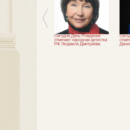
 лет назад не стало
Сегодня День Рождения
Сего
деятель искусств
отмечает народная артистка
отмеч
ии Николай Максимов
РФ Людмила Дмитриева
Дани