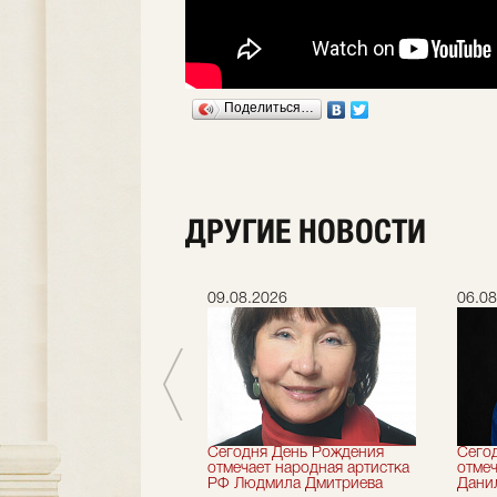
Поделиться…
ДРУГИЕ НОВОСТИ
.2026
09.08.2026
06.08
 лет назад не стало
Сегодня День Рождения
Сего
деятель искусств
отмечает народная артистка
отмеч
ии Николай Максимов
РФ Людмила Дмитриева
Дани