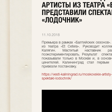
АРТИСТЫ ИЗ ТЕАТРА «
ПРЕДСТАВИЛИ СПЕКТА
«ЛОДОЧНИК»
11.10.2018
Премьера в рамках «Балтийских сезонов»
из театра «Et Cetera». Руководит колл
Калягин. Маститый наставник р
поэкспериментировать. Результат спект
показывали только в Москве и, в основн
ценителей. Калининград стал первым
привезли постановку.
https://vesti-kaliningrad.ru/moskovskie-artisty-i
spektakl-lodochnik/