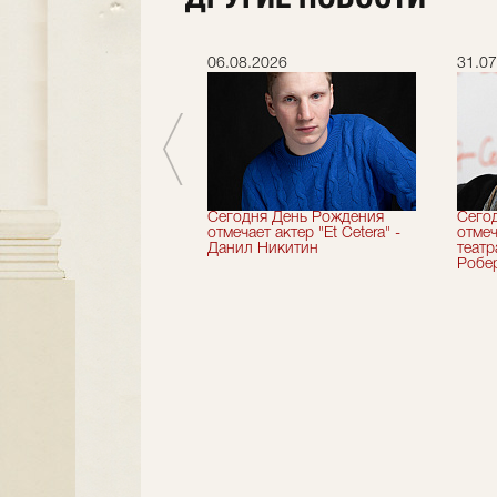
.2026
06.08.2026
31.07
вершили 33-й
Сегодня День Рождения
Сего
альный сезон!
отмечает актер "Et Cetera" -
отмеч
Данил Никитин
теат
Робер