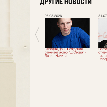
ДРУГИЕ НОВОСТИ
.2026
06.08.2026
31.07
вершили 33-й
Сегодня День Рождения
Сего
альный сезон!
отмечает актер "Et Cetera" -
отмеч
Данил Никитин
теат
Робер