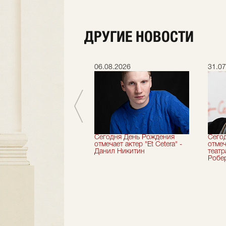
ДРУГИЕ НОВОСТИ
.2026
06.08.2026
31.07
вершили 33-й
Сегодня День Рождения
Сего
альный сезон!
отмечает актер "Et Cetera" -
отмеч
Данил Никитин
теат
Робер