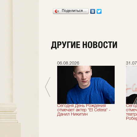
Поделиться…
ДРУГИЕ НОВОСТИ
.2026
06.08.2026
31.07
вершили 33-й
Сегодня День Рождения
Сего
альный сезон!
отмечает актер "Et Cetera" -
отмеч
Данил Никитин
теат
Робер