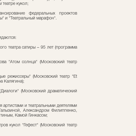
 театре кукол;
нсирование федеральных проектов
ы" и "Театральный марафон".
идаются:
го театра сатиры – 95 лет (программа
ова "Атом солнца" (Московский театр
ые режиссеры" (Московский театр "Et
а Калягина);
"Диалоги" (Московский драматический
я артистами и театральными деятелями
Талызиной, Александром Филиппенко,
тиным, Камой Гинкасом;
тров кукол "Гефест" (Московский театр