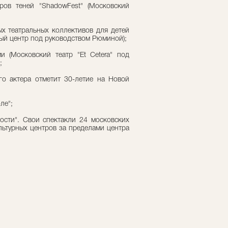
ров теней "ShadowFest" (Московский
ых театральных коллективов для детей
ый центр под руководством Рюминой);
и (Московский театр "Et Cetera" под
;
го актера отметит 30-летие на Новой
ле";
ности". Свои спектакли 24 московских
льтурных центров за пределами центра