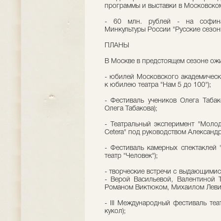
программы и выставки в Московском
- 60 млн. рублей - на софина
Минкультуры России "Русские сезон
ПЛАНЫ
В Москве в предстоящем сезоне ож
- юбилей Московского академическо
к юбилею театра "Нам 5 до 100");
- Фестиваль учеников Олега Табак
Олега Табакова);
- Театральный эксперимент "Молод
Cetera" под руководством Александр
- Фестиваль камерных спектаклей 
театр "Человек");
- творческие встречи с выдающимис
- Верой Васильевой, Валентиной 
Романом Виктюком, Михаилом Леви
- III Международный фестиваль теа
кукол);