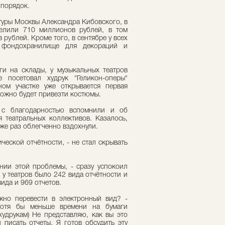
 порядок.
туры Москвы Александра Кибовского, в
делили 710 миллионов рублей, в том
 рублей. Кроме того, в сентябре у всех
я фондохранилище для декораций и
ги на склады, у музыкальных театров
 посетовал худрук "Геликон-оперы"
ом участке уже открывается первая
можно будет привезти костюмы.
и с благодарностью вспомнили и об
 театральных коллективов. Казалось,
уже раз облегченно вздохнули.
ческой отчётности, - не стал скрывать
нии этой проблемы, - сразу успокоил
 у театров было 242 вида отчётности и
вида и 969 отчетов.
жно перевести в электронный вид? -
хотя бы меньше времени на бумаги
 худрукам) Не представляю, как вы это
 писать отчеты. Я готов обсудить эту