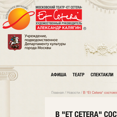
АФИША
ТЕАТР
СПЕКТАКЛИ
Главная
/
Новости
/
В "Et Cetera" состо
В "ET CETERA" СО