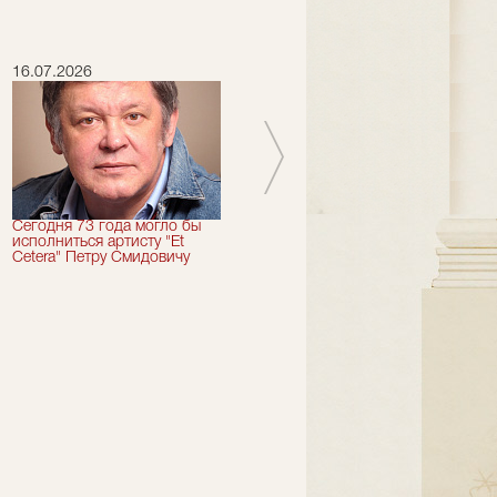
16.07.2026
15.07.2026
Сегодня 73 года могло бы
Сегодня День Рождения
исполниться артисту "Et
отмечает актер "Et Cetera" -
Cetera" Петру Смидовичу
Грант Каграманян