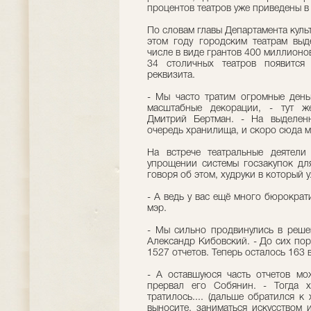
процентов театров уже приведены в
По словам главы Департамента куль
этом году городским театрам вы
числе в виде грантов 400 миллионов
34 столичных театров появитс
реквизита.
- Мы часто тратим огромные день
масштабные декорации, - тут же
Дмитрий Бертман. - На выделенн
очередь хранилища, и скоро сюда 
На встрече театральные деятел
упрощении системы госзакупок для
говоря об этом, худруки в который 
- А ведь у вас ещё много бюрократи
мэр.
- Мы сильно продвинулись в реше
Александр Кибовский. - До сих пор
1527 отчетов. Теперь осталось 163 
- А оставшуюся часть отчетов мо
прервал его Собянин. - Тогда 
тратилось.... (дальше обратился к
выносите, заниматься искусством и