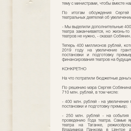
тему с министрами, чтобы вместе на
По итогам обсуждения Сергей
театральных деятелей об увеличени
- Мы выделили дополнительные 400
театра заканчивается, но жизнь-то
театров не нужно, - сказал Собянин
Теперь 400 миллионов рублей, ко
2019 году на увеличение гран
постановки и подготовку премье
финансирования театров на будущи
КОНКРЕТНО
На что потратили бюджетные деньги
По решению мэра Сергея Собянина
710 млн. рублей, в том числе:
- 400 млн. рублей - на увеличение
постановки и подготовку премьер;
- 250 млн. рублей - на события
проведению Года театра. Самые 
театра на Таганке, режиссёрс
Владимира Панкова в Центре д