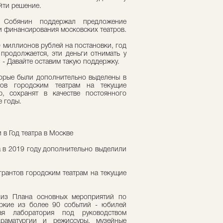
йти решение.
 Собянин поддержал предложение
и финансирования московских театров.
 миллионов рублей на постановки, год
 продолжается, эти деньги отнимать у
. - Давайте оставим такую поддержку.
торые были дополнительно выделены в
тов городским театрам на текущие
р, сохранят в качестве постоянного
е годы.
 в Год театра в Москве
 в 2019 году дополнительно выделили
 грантов городским театрам на текущие
 из Плана основных мероприятий по
яркие из более 90 событий - юбилей
кая лаборатория под руководством
раматургии и режиссуры, музейные