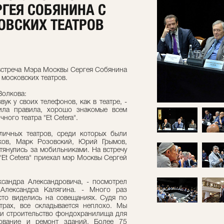
ГЕЯ СОБЯНИНА С
ОВСКИХ ТЕАТРОВ
ь встреча Мэра Москвы Сергея Собянина
московских театров.
Волкова:
вук у своих телефонов, как в театре, -
ила правила, хорошо знакомые всем
ого театра "Et Cetera".
личных театров, среди которых были
ов, Марк Розовский, Юрий Грымов,
янулись за мобильниками. На встречу
 "Et Cetera" приехал мэр Москвы Сергей
ксандра Александровича, - посмотрел
 Александра Калягина. - Много раз
сто виделись на совещаниях. Судя по
трах, все складывается неплохо. Мы
ли строительство фондохранилища для
рование и ремонт зданий. Более 75