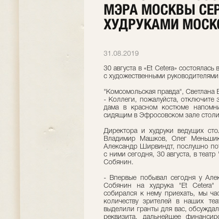
МЭРА МОСКВЫ СЕР
ХУДРУКАМИ МОСК
31.08.2019
30 августа в «Et Cetera» состоялас
с художественными руководителями 
"Комсомольская правда", Светлана 
- Коллеги, пожалуйста, отключите з
дама в красном костюме напомн
сидящим в Эфросовском зале столичн
Директора и худруки ведущих сто
Владимир Машков, Олег Меньшик
Александр Ширвиндт, послушно пот
с ними сегодня, 30 августа, в театр
Собянин.
- Впервые побывал сегодня у Але
Собянин на худрука "Et Cetera"
собирался к нему приехать, мы ча
количеству зрителей в наших теа
выделили гранты для вас, обсужда
реквизита, дальнейшее финанси