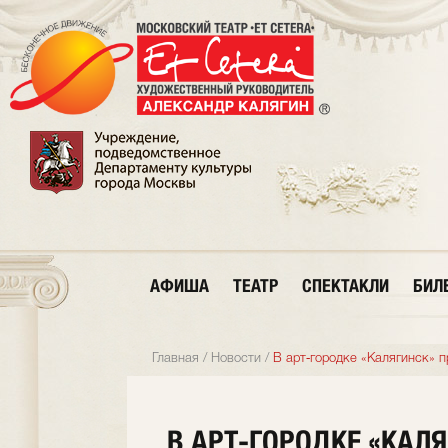
АФИША
ТЕАТР
СПЕКТАКЛИ
БИЛ
Главная
/
Новости
/
В арт‑городке «Калягинск» 
В АРТ‑ГОРОДКЕ «КАЛ