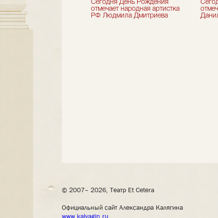
 лет назад не стало
Сегодня День Рождения
Сего
деятель искусств
отмечает народная артистка
отмеч
ии Николай Максимов
РФ Людмила Дмитриева
Дани
© 2007– 2026, Театр Et Cetera
Официальный сайт Александра Калягина
www.kalyagin.ru