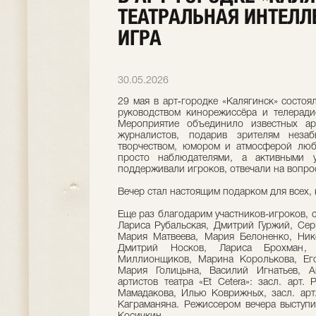
ТЕАТРАЛЬНАЯ ИНТЕЛЛ
ИГРА
30.05.2026
29 мая в арт‑городке «Калягинск» состоя
руководством кинорежиссёра и телерад
Мероприятие объединило известных арт
журналистов, подарив зрителям неза
творчеством, юмором и атмосферой любв
просто наблюдателями, а активными 
поддерживали игроков, отвечали на вопрос
Вечер стал настоящим подарком для всех, 
Еще раз благодарим участников-игроков, 
Лариса Рубальская, Дмитрий Гуржий, Сер
Мария Матвеева, Мария Белоненко, Ник
Дмитрий Носков, Лариса Брохман, 
Миллионщиков, Марина Королькова, Его
Мария Голицына, Василий Игнатьев, А
артистов театра «Et Cetera»: засл. арт
Мамадакова, Илью Коврижных, засл. арт
Каграманяна. Режиссером вечера выступи