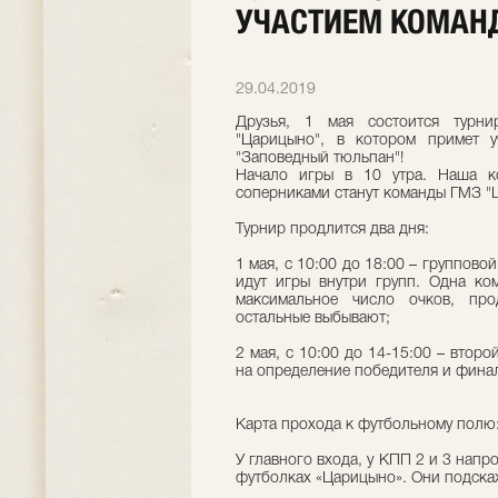
УЧАСТИЕМ КОМАНД
29.04.2019
Друзья, 1 мая состоится турн
"Царицыно", в котором примет 
"Заповедный тюльпан"!
Начало игры в 10 утра. Наша к
соперниками станут команды ГМЗ "Ц
Турнир продлится два дня:
1 мая, с 10:00 до 18:00 – группово
идут игры внутри групп. Одна к
максимальное число очков, пр
остальные выбывают;
2 мая, с 10:00 до 14-15:00 – второ
на определение победителя и фина
Карта прохода к футбольному полю
У главного входа, у КПП 2 и 3 напр
футболках «Царицыно». Они подскаж