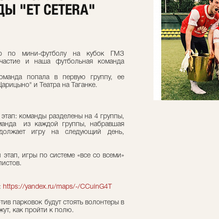
Ы "ET CETERA"
ир по мини-футболу на кубок ГМЗ
участие и наша футбольная команда
оманда попала в первую группу, ее
арицыно" и Театра на Таганке.
й этап: команды разделены на 4 группы,
оманда из каждой группы, набравшая
одолжает игру на следующий день,
й этап, игры по системе «все со всеми»
листов.
:
https://yandex.ru/maps/-/CCuinG4T
отив парковок будут стоять волонтеры в
ут, как пройти к полю.