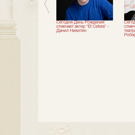
вершили 33-й
Сегодня День Рождения
Сего
альный сезон!
отмечает актер "Et Cetera" -
отмеч
Данил Никитин
теат
Робер