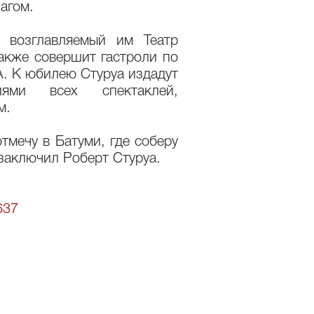
агом.
о возглавляемый им Театр
акже совершит гастроли по
. К юбилею Стуруа издадут
ями всех спектаклей,
м.
тмечу в Батуми, где соберу
 заключил Роберт Стуруа.
637