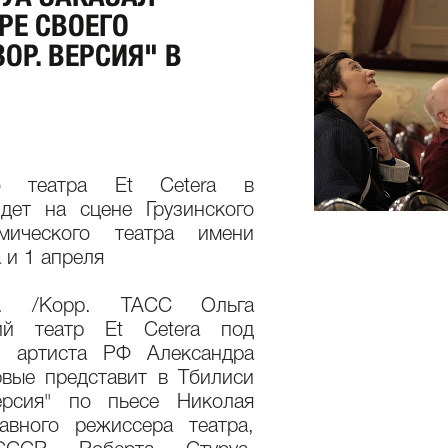
РЕ СВОЕГО
ОР. ВЕРСИЯ" В
го театра Et Cetera в
дет на сцене Грузинского
емического театра имени
 и 1 апреля
. /Корр. ТАСС Ольга
кий театр Et Cetera под
о артиста РФ Александра
рвые представит в Тбилиси
ерсия" по пьесе Николая
авного режиссера театра,