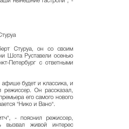
аши нынешние гастроли", -
Стуруа
ерт Стуруа, он со своим
ни Шота Руставели осенью
кт-Петербург с ответными
в афише будет и классика, и
л режиссер. Он рассказал,
премьера его самого нового
ается "Нико и Вано".
тч", - пояснил режиссер,
ль вызвал живой интерес