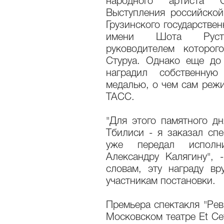
народного артиста 
Выступления российской
Грузинского государствен
имени Шота Рустав
руководителем которог
Стуруа. Однако еще до 
наградил собственную
медалью, о чем сам режи
ТАСС.
"Для этого памятного дн
Тбилиси - я заказал сп
уже передал исполн
Александру Калягину", 
словам, эту награду вр
участникам постановки.
Премьера спектакля "Рев
Московском театре Et Cet