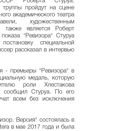
СССР Роберта Стуруа.
 труппы пройдут на сцене
ного академического театра
ели, художественным
о также является Роберт
показа "Ревизора" Стуруа
 постановку специальной
ссер рассказал в интервью
я - премьеры "Ревизора" в
ециальную медаль, которую
ителю роли Хлестакова
- сообщил Стуруа. По его
учат всем без исключения
изор. Версия" состоялась в
era в мае 2017 года и была