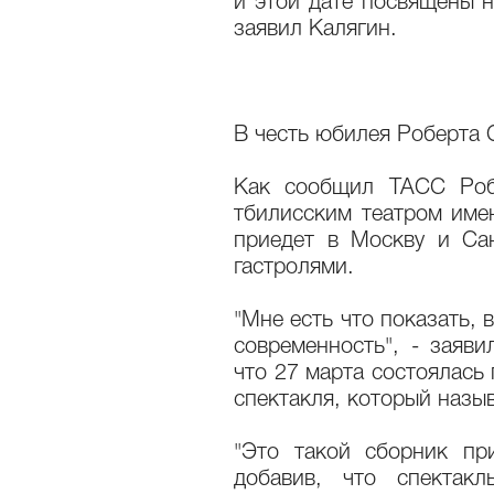
и этой дате посвящены н
заявил Калягин.
В честь юбилея Роберта 
Как сообщил ТАСС Роб
тбилисским театром име
приедет в Москву и Сан
гастролями.
"Мне есть что показать, 
современность", - заяви
что 27 марта состоялась 
спектакля, который назыв
"Это такой сборник при
добавив, что спектак