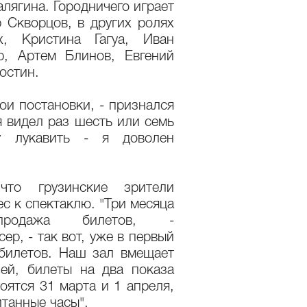
лягина. Городничего играет
 Скворцов, в других ролях
х, Кристина Гагуа, Иван
р, Артем Блинов, Евгений
остин.
ои постановки, - признался
я видел раз шесть или семь
у лукавить - я доволен
что грузинские зрители
с к спектаклю. "Три месяца
продажа билетов, -
р, - так вот, уже в первый
билетов. Наш зал вмещает
ей, билеты на два показа
оятся 31 марта и 1 апреля,
итанные часы".