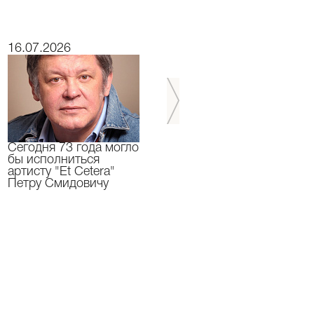
16.07.2026
15.07.2026
Сегодня 73 года могло
Сегодня День
бы исполниться
Рождения отмечает
артисту "Et Cetera"
актер "Et Cetera" -
Петру Смидовичу
Грант Каграманян