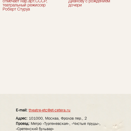
отмечает нар.арт.СССР,
Дианову с рождением
театральный режиссер
дочери
Роберт Стуруа
E-mail:
theatre-etc@et-cetera.ru
Адрес:
101000, Москва, Фролов пер., 2
Проезд:
Метро «Тургеневская», «Чистые пруды»,
«Сретенский бульвар»