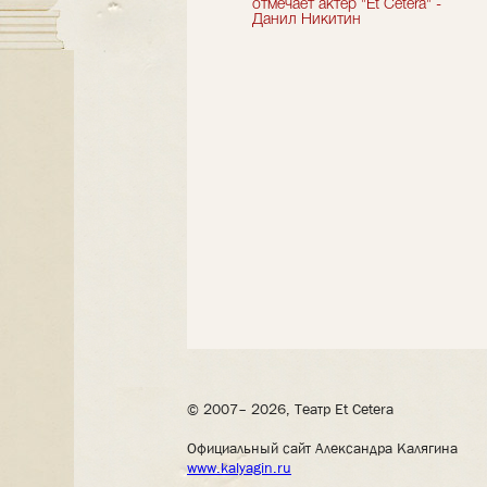
театральный сезон!
отмечает актер "Et Cetera" -
Данил Никитин
© 2007– 2026, Театр Et Cetera
Официальный сайт Александра Калягина
www.kalyagin.ru