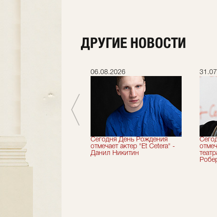
ДРУГИЕ НОВОСТИ
.2026
06.08.2026
31.07
вершили 33-й
Сегодня День Рождения
Сего
альный сезон!
отмечает актер "Et Cetera" -
отмеч
Данил Никитин
теат
Робер