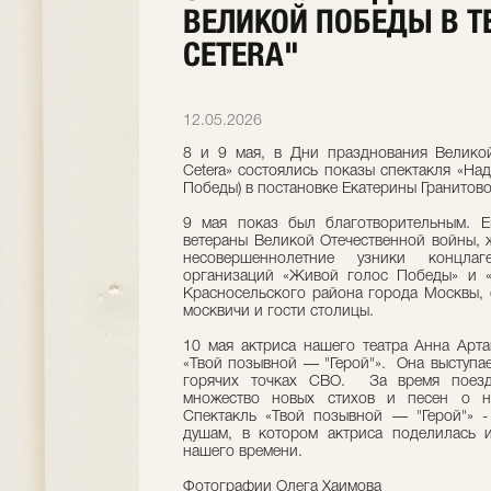
ВЕЛИКОЙ ПОБЕДЫ В ТЕ
CETERA"
12.05.2026
8 и 9 мая, в Дни празднования Великой
Cetera» состоялись показы спектакля «Над
Победы) в постановке Екатерины Гранитово
9 мая показ был благотворительным. Е
ветераны Великой Отечественной войны, 
несовершеннолетние узники концла
организаций «Живой голос Победы» и «
Красносельского района города Москвы, 
москвичи и гости столицы.
10 мая актриса нашего театра Анна Арт
«Твой позывной — "Герой"». Она выступа
горячих точках СВО. За время поез
множество новых стихов и песен о н
Спектакль «Твой позывной — "Герой"» -
душам, в котором актриса поделилась 
нашего времени.
Фотографии Олега Хаимова