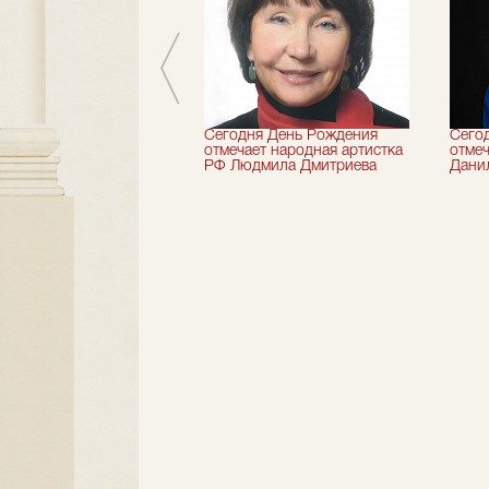
 лет назад не стало
Сегодня День Рождения
Сего
деятель искусств
отмечает народная артистка
отмеч
ии Николай Максимов
РФ Людмила Дмитриева
Дани