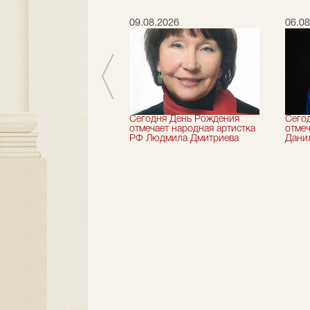
.2026
09.08.2026
06.08
 лет назад не стало
Сегодня День Рождения
Сего
деятель искусств
отмечает народная артистка
отмеч
ии Николай Максимов
РФ Людмила Дмитриева
Дани