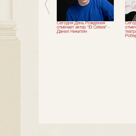
вершили 33-й
Сегодня День Рождения
Сего
альный сезон!
отмечает актер "Et Cetera" -
отмеч
Данил Никитин
теат
Робер