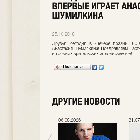
ВПЕРВЫЕ ИГРАЕТ АНА
ШУМИЛКИНА
25.10.2018
Друзья, сегодня в «Вечере поэзии- 60
Анастасия Шумилкина! Поздравляем Наст
и громких зрительских аплодисментов!
Поделиться…
ДРУГИЕ НОВОСТИ
.2026
06.08.2026
31.07