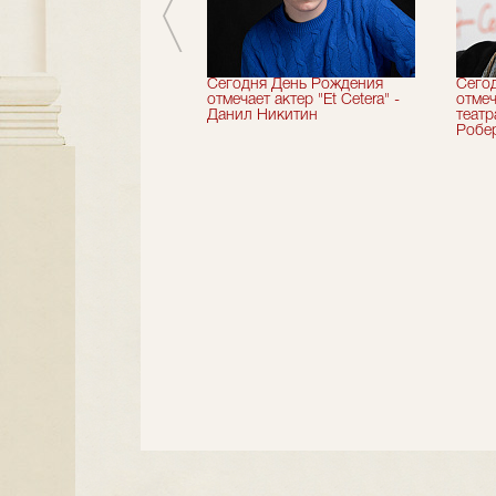
вершили 33-й
Сегодня День Рождения
Сего
альный сезон!
отмечает актер "Et Cetera" -
отмеч
Данил Никитин
теат
Робер