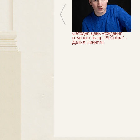
Мы завершили 33-й
Сегодня День Рождения
театральный сезон!
отмечает актер "Et Cetera" -
Данил Никитин