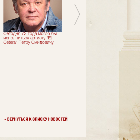
Сегодня 73 года могло бы
Сегодня День Рождения
исполниться артисту "Et
отмечает актер "Et Cetera" -
Cetera" Петру Смидовичу
Грант Каграманян
« ВЕРНУТЬСЯ К СПИСКУ НОВОСТЕЙ