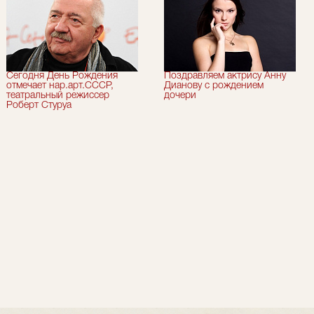
Сегодня День Рождения
Поздравляем актрису Анну
отмечает нар.арт.СССР,
Дианову с рождением
театральный режиссер
дочери
Роберт Стуруа