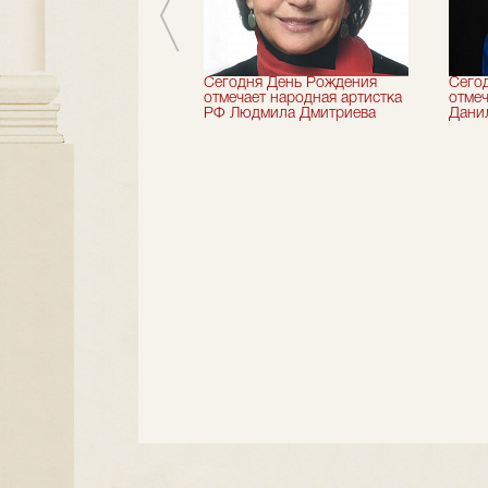
 лет назад не стало
Сегодня День Рождения
Сего
деятель искусств
отмечает народная артистка
отмеч
ии Николай Максимов
РФ Людмила Дмитриева
Дани