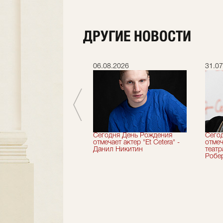
ДРУГИЕ НОВОСТИ
.2026
06.08.2026
31.07
вершили 33-й
Сегодня День Рождения
Сего
альный сезон!
отмечает актер "Et Cetera" -
отмеч
Данил Никитин
теат
Робер