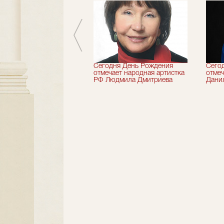
 лет назад не стало
Сегодня День Рождения
Сего
деятель искусств
отмечает народная артистка
отмеч
ии Николай Максимов
РФ Людмила Дмитриева
Дани