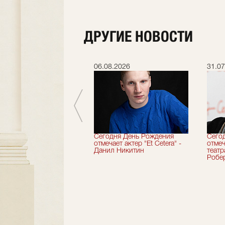
ДРУГИЕ НОВОСТИ
.2026
06.08.2026
31.07
вершили 33-й
Сегодня День Рождения
Сего
альный сезон!
отмечает актер "Et Cetera" -
отмеч
Данил Никитин
теат
Робер