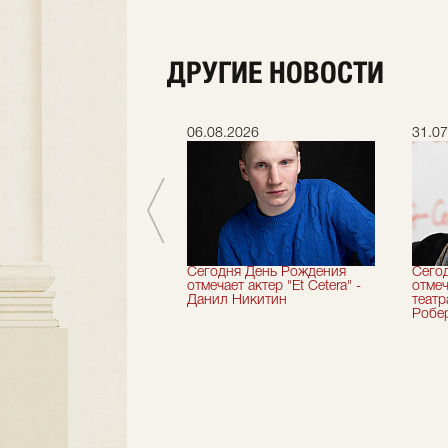
ДРУГИЕ НОВОСТИ
.2026
06.08.2026
31.07
вершили 33-й
Сегодня День Рождения
Сего
альный сезон!
отмечает актер "Et Cetera" -
отмеч
Данил Никитин
теат
Робер