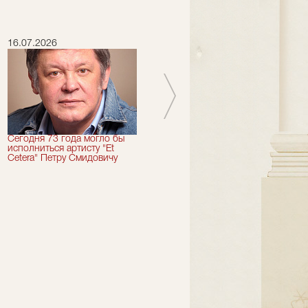
16.07.2026
15.07.2026
Сегодня 73 года могло бы
Сегодня День Рождения
исполниться артисту "Et
отмечает актер "Et Cetera" -
Cetera" Петру Смидовичу
Грант Каграманян