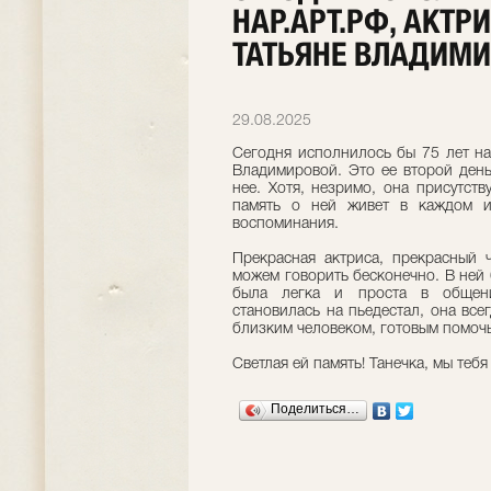
НАР.АРТ.РФ, АКТРИ
ТАТЬЯНЕ ВЛАДИМ
29.08.2025
Сегодня исполнилось бы 75 лет нар.
Владимировой. Это ее второй ден
нее. Хотя, незримо, она присутст
память о ней живет в каждом и
воспоминания.
Прекрасная актриса, прекрасный ч
можем говорить бесконечно. В ней 
была легка и проста в общени
становилась на пьедестал, она все
близким человеком, готовым помочь
Светлая ей память! Танечка, мы теб
Поделиться…