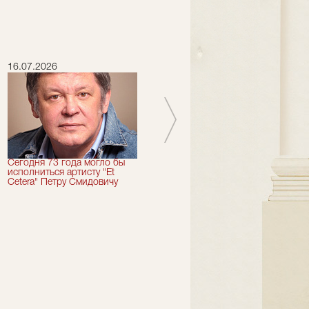
16.07.2026
15.07.2026
Сегодня 73 года могло бы
Сегодня День Рождения
исполниться артисту "Et
отмечает актер "Et Cetera" -
Cetera" Петру Смидовичу
Грант Каграманян