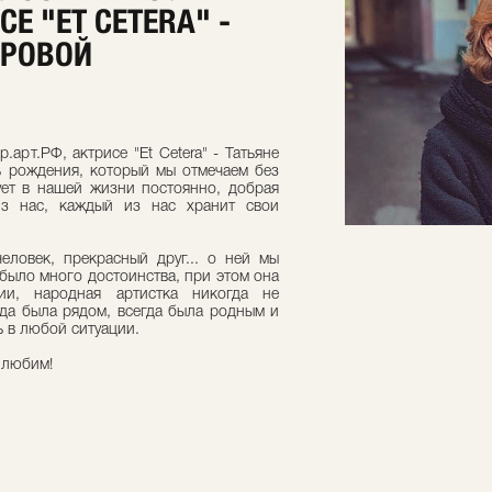
СЕ "ET CETERA" -
ИРОВОЙ
арт.РФ, актрисе "Et Cetera" - Татьяне
ь рождения, который мы отмечаем без
вует в нашей жизни постоянно, добрая
з нас, каждый из нас хранит свои
еловек, прекрасный друг... о ней мы
было много достоинства, при этом она
и, народная артистка никогда не
гда была рядом, всегда была родным и
 в любой ситуации.
я любим!