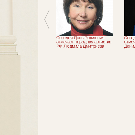
 лет назад не стало
Сегодня День Рождения
Сего
деятель искусств
отмечает народная артистка
отмеч
ии Николай Максимов
РФ Людмила Дмитриева
Дани