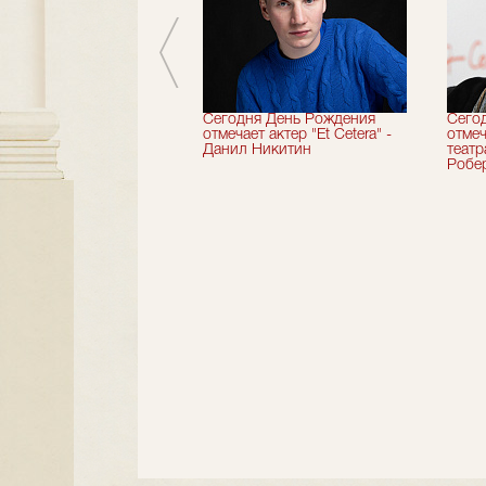
вершили 33-й
Сегодня День Рождения
Сего
альный сезон!
отмечает актер "Et Cetera" -
отмеч
Данил Никитин
теат
Робер