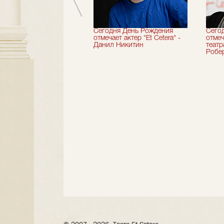
вершили 33-й
Сегодня День Рождения
Сего
альный сезон!
отмечает актер "Et Cetera" -
отмеч
Данил Никитин
теат
Робер