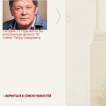
Сегодня 73 года могло бы
Сегодня День Рождения
исполниться артисту "Et
отмечает актер "Et Cetera" -
Cetera" Петру Смидовичу
Грант Каграманян
« ВЕРНУТЬСЯ К СПИСКУ НОВОСТЕЙ