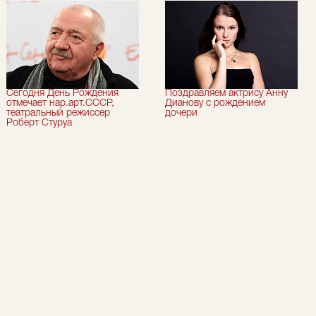
Сегодня День Рождения
Поздравляем актрису Анну
отмечает нар.арт.СССР,
Дианову с рождением
театральный режиссер
дочери
Роберт Стуруа