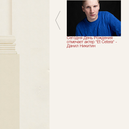
Мы завершили 33-й
Сегодня День Рождения
театральный сезон!
отмечает актер "Et Cetera" -
Данил Никитин