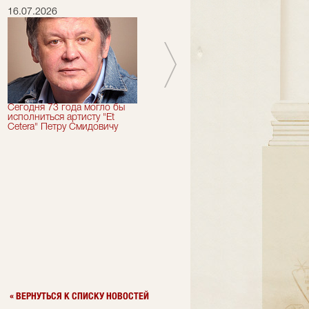
16.07.2026
15.07.2026
Сегодня 73 года могло бы
Сегодня День Рождения
исполниться артисту "Et
отмечает актер "Et Cetera" -
Cetera" Петру Смидовичу
Грант Каграманян
« ВЕРНУТЬСЯ К СПИСКУ НОВОСТЕЙ